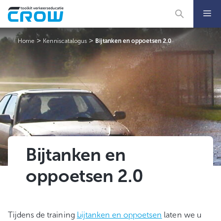
Ga
naar
de
inhoud
>
>
Home
Kenniscatalogus
Bijtanken en oppoetsen 2.0
Bijtanken en
oppoetsen 2.0
Tijdens de training
bijtanken en oppoetsen
laten we u