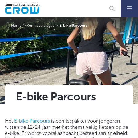
Ga
naar
de
inhoud
>
>
Home
Kenniscatalogus
E-bike Parcours
E-bike Parcours
Het
E-bike Parcours
is een lespakket voor jongeren
tussen de 12-24 jaar met het thema veilig fietsen op de
e-bike. Er wordt vooral aandacht besteed aan snelheid.