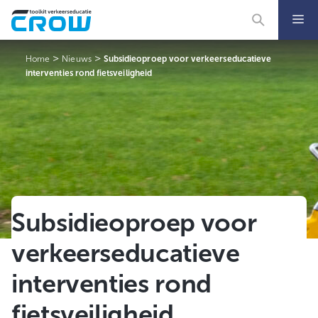
Ga
naar
de
inhoud
>
>
Home
Nieuws
Subsidieoproep voor verkeerseducatieve
interventies rond fietsveiligheid
Subsidieoproep voor
verkeerseducatieve
interventies rond
fietsveiligheid