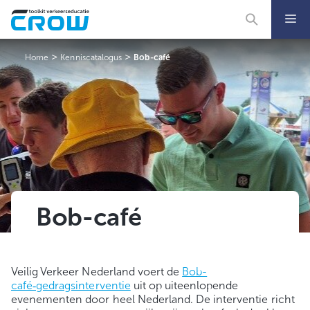
Ga
naar
de
inhoud
>
>
Home
Kenniscatalogus
Bob-café
Bob-café
Veilig Verkeer Nederland voert de
Bob-
café‑gedragsinterventie
uit op uiteenlopende
evenementen door heel Nederland. De interventie richt