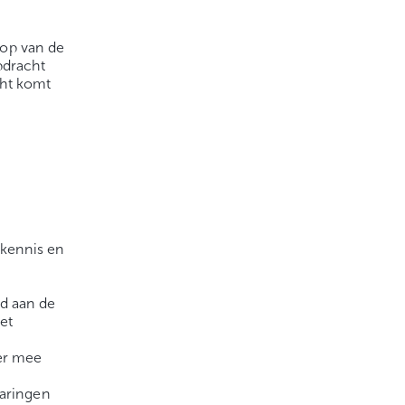
oop van de
pdracht
cht komt
rkennis en
ad aan de
et
ier mee
varingen