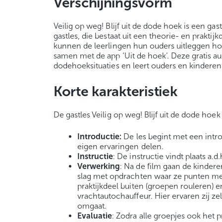
Verschijningsvorm
Veilig op weg! Blijf uit de dode hoek is een g
gastles, die bestaat uit een theorie- en prakti
kunnen de leerlingen hun ouders uitleggen ho
samen met de app ‘Uit de hoek’. Deze gratis a
dodehoeksituaties en leert ouders en kindere
Korte karakteristiek
De gastles Veilig op weg! Blijf uit de dode hoek 
Introductie:
De les begint met een intr
eigen ervaringen delen.
Instructie
: De instructie vindt plaats a.
Verwerking
: Na de film gaan de kinder
slag met opdrachten waar ze punten mee
praktijkdeel buiten (groepen rouleren)
vrachtautochauffeur. Hier ervaren zij z
omgaat.
Evaluatie
: Zodra alle groepjes ook het p