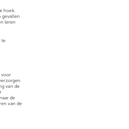
de hoek.
n gevallen
en leren
 te
n voor
 verzorgen
ing van de
r
 naar de
eren van de