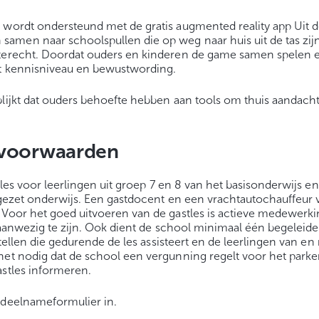
 wordt ondersteund met de gratis augmented reality app Uit 
amen naar schoolspullen die op weg naar huis uit de tas zij
 terecht. Doordat ouders en kinderen de game samen spelen 
et kennisniveau en bewustwording.
blijkt dat ouders behoefte hebben aan tools om thuis aandacht
svoorwaarden
stles voor leerlingen uit groep 7 en 8 van het basisonderwijs e
ortgezet onderwijs. Een gastdocent en een vrachtautochauffeur
 Voor het goed uitvoeren van de gastles is actieve medewerk
s aanwezig te zijn. Ook dient de school minimaal één begeleide
stellen die gedurende de les assisteert en de leerlingen van en
het nodig dat de school een vergunning regelt voor het park
astles informeren.
 deelnameformulier in.