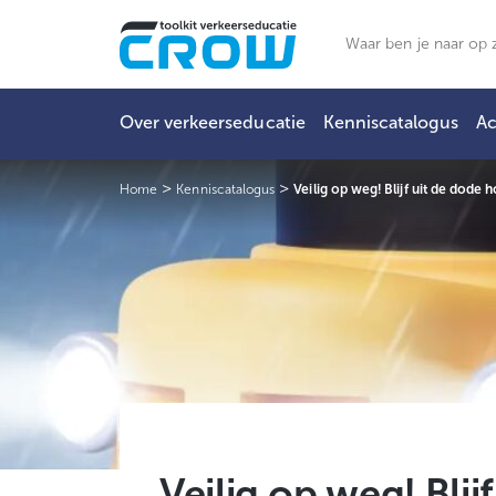
Ga
naar
Zoeken
de
inhoud
Over verkeerseducatie
Kenniscatalogus
Ac
>
>
Home
Kenniscatalogus
Veilig op weg! Blijf uit de dode 
Veilig op weg! Blij