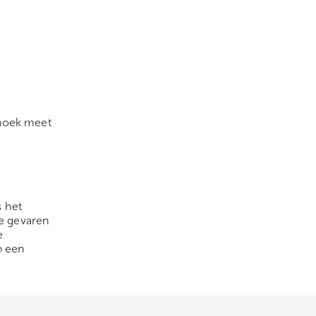
 hoek meet
s het
de gevaren
e
p een