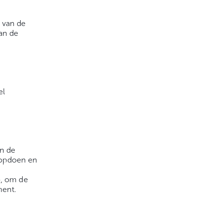
 van de
an de
el
an de
g opdoen en
o, om de
ment.