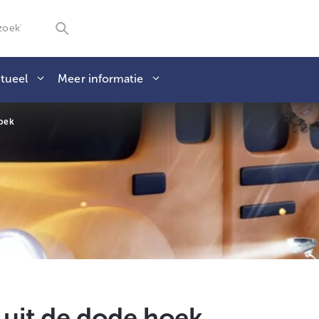
tueel
Meer informatie
hoek
f uit de dode hoek