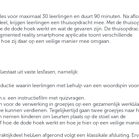
astles voor maximaal 30 leerlingen en duurt 90 minuten. Na afl
jkdeel, krijgen leerlingen een thuisopdracht mee. Met de thuiso
e de dode hoek werkt en wat de gevaren zijn. De thuisopdra
ugmented reality smartphone applicatie toont verschillende
n hoe zij daar op een veilige manier mee omgaan.
bestaat uit vaste lesfasen, namelijk:
oductie waarin leerlingen met behulp van een woordspin voo
d.h.v. een instructiefilm met quizvragen.
en voor de verwerking in groepjes op een gezamenlijk werkbl
 kunnen verdienen. Tegelijkertijd gaan twee groepjes naar h
 en nemen kinderen om beurten plaats op de stoel van de
elf hoe de dode hoek werkt en hoe je hier op een veilige man
raktijkdeel hebben afgerond volgt een klassikale afsluiting. Er