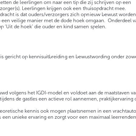
ten de leerlingen om naar een tip die zij schrijven op een
rzorger(s). Leerlingen krijgen ook een thuisopdracht mee.
opdracht is dat ouders/verzorgers zich opnieuw bewust worden
p een veilige manier met de dode hoek omgaan. Onderdeel v
pp ‘Uit de hoek’ die ouder en kind samen spelen.
ek is gericht op kennisuitbreiding en bewustwording onder zow
bouwd volgens het IGDI-model en voldoet aan de maatstaven v
tijdens de gastles een actieve rol aannemen, praktijkervarin
 theoretische kennis ook mogen plaatsnemen in een vrachtaut
is een unieke ervaring en zorgt voor een maximaal leerrende