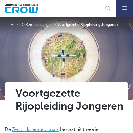
Ga
naar
de
inhoud
>
>
Home
Kenniscatalogus
Voortgezette Rijopleiding Jongeren
Voortgezette
Rijopleiding Jongeren
De
3-uur durende cursus
bestaat uit theorie,