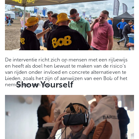
De interventie richt zich op mensen met een rijbewijs
en heeft als doel hen bewust te maken van de risico’s
van rijden onder invloed en concrete alternatieven te
bieden, zoals het zijn of aanwijzen van een Bob of het
Show Yourself
nemen van een taxi.