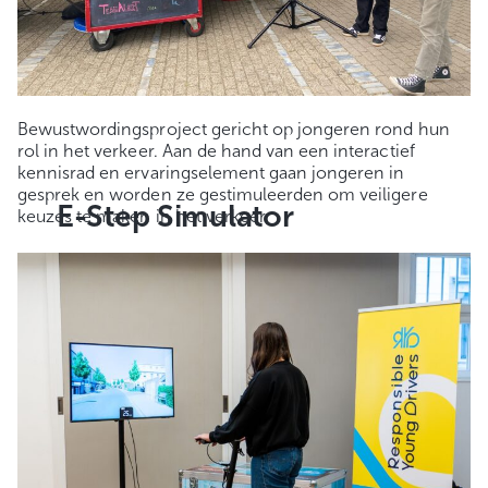
Bewustwordingsproject gericht op jongeren rond hun
rol in het verkeer. Aan de hand van een interactief
kennisrad en ervaringselement gaan jongeren in
gesprek en worden ze gestimuleerden om veiligere
E-Step Simulator
keuzes te maken in het verkeer.