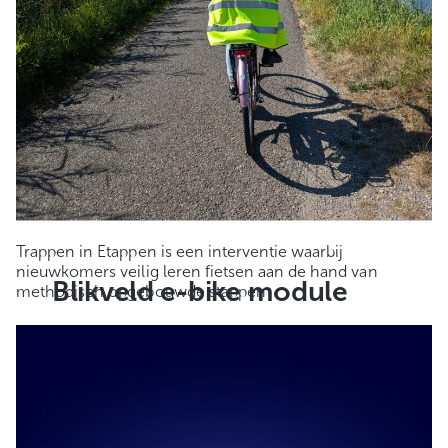
Trappen in Etappen is een interventie waarbij
nieuwkomers veilig leren fietsen aan de hand van
Blikveld e-bike module
methodisch opgebouwde stappen