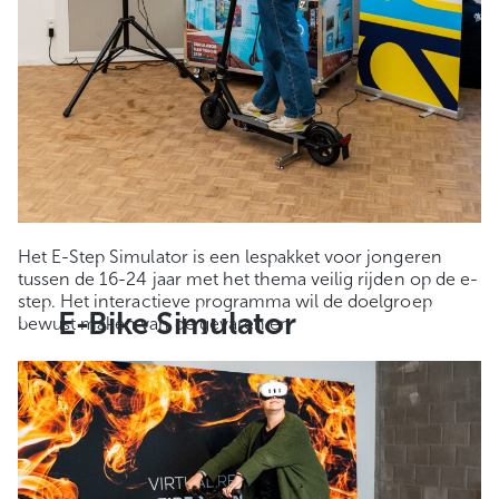
Het E-Step Simulator is een lespakket voor jongeren
tussen de 16-24 jaar met het thema veilig rijden op de e-
step. Het interactieve programma wil de doelgroep
E-Bike Simulator
bewust maken van de gevaren en