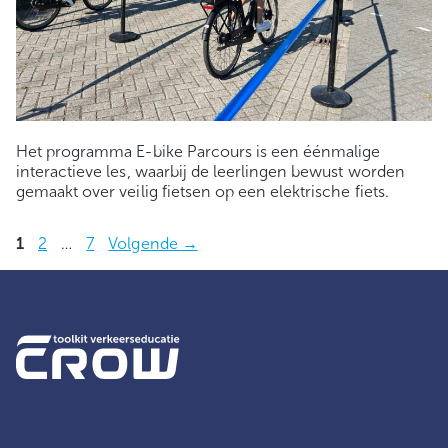
Het programma E-bike Parcours is een éénmalige
interactieve les, waarbij de leerlingen bewust worden
gemaakt over veilig fietsen op een elektrische fiets.
Pagina
Pagina
Pagina
1
2
…
7
Volgende
→