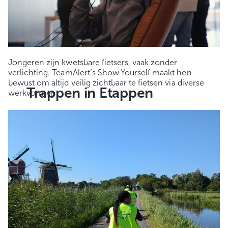
Jongeren zijn kwetsbare fietsers, vaak zonder
verlichting. TeamAlert’s Show Yourself maakt hen
bewust om altijd veilig zichtbaar te fietsen via diverse
Trappen in Etappen
werkvormen.