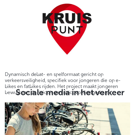
Dynamisch debat- en spelformaat gericht op
verkeersveiligheid, specifiek voor jongeren die op e-
bikes en fatbikes rijden. Het project maakt jongeren
Sociale media in het verkeer
bewust van de risico’s van risicovol fietsgedrag