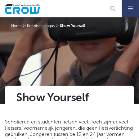
Ga
naar
de
inhoud
>
>
Home
Kenniscatalogus
Show Yourself
Show Yourself
Scholieren en studenten fietsen veel. Toch zijn er veel
fietsers, voornamelijk jongeren, die geen fietsverlichting
gebruiken. Jongeren tussen de 12 en 24 jaar vormen