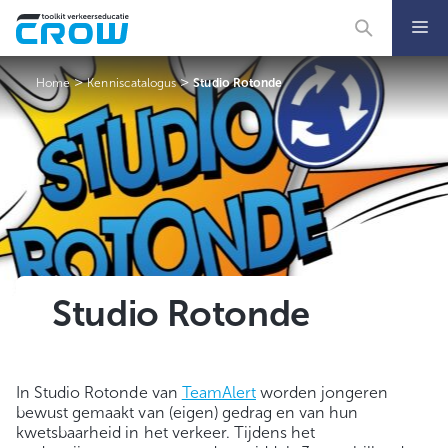
Ga
naar
de
inhoud
>
>
Home
Kenniscatalogus
Studio Rotonde
Studio Rotonde
In Studio Rotonde van
TeamAlert
worden jongeren
bewust gemaakt van (eigen) gedrag en van hun
kwetsbaarheid in het verkeer. Tijdens het