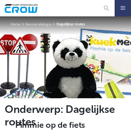
Ga
naar
de
inhoud
>
>
Home
Kenniscatalogus
Dagelijkse routes
Onderwerp:
Dagelijkse
routes
Pimmie op de fiets