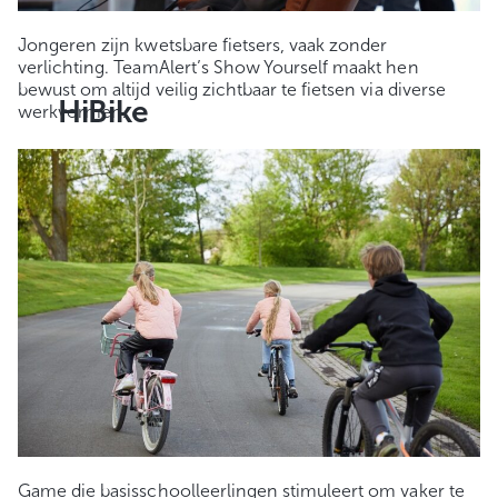
Jongeren zijn kwetsbare fietsers, vaak zonder
verlichting. TeamAlert’s Show Yourself maakt hen
bewust om altijd veilig zichtbaar te fietsen via diverse
HiBike
werkvormen.
Game die basisschoolleerlingen stimuleert om vaker te