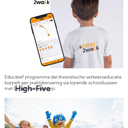
Educatief programma dat theoretische verkeerseducatie
koppelt aan praktijkervaring via lopende schoolbussen
High-Five
met behulp van een app.