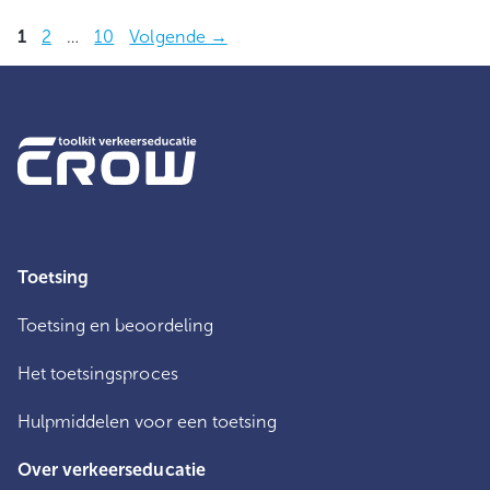
Pagina
Pagina
Pagina
1
2
…
10
Volgende
→
Toetsing
Toetsing en beoordeling
Het toetsingsproces
Hulpmiddelen voor een toetsing
Over verkeerseducatie