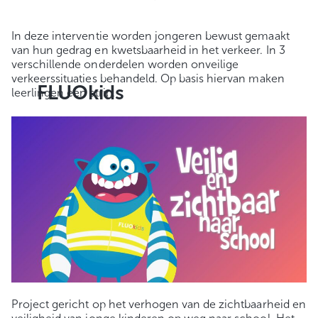
In deze interventie worden jongeren bewust gemaakt
van hun gedrag en kwetsbaarheid in het verkeer. In 3
verschillende onderdelen worden onveilige
verkeerssituaties behandeld. Op basis hiervan maken
FLUOkids
leerlingen een strip.
Project gericht op het verhogen van de zichtbaarheid en